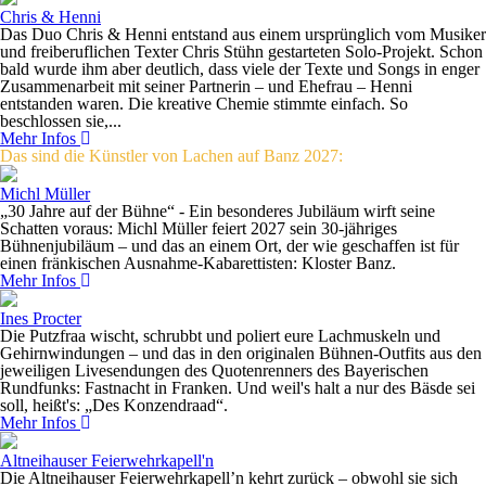
Chris & Henni
Das Duo Chris & Henni entstand aus einem ursprünglich vom Musiker
und freiberuflichen Texter Chris Stühn gestarteten Solo-Projekt. Schon
bald wurde ihm aber deutlich, dass viele der Texte und Songs in enger
Zusammenarbeit mit seiner Partnerin – und Ehefrau – Henni
entstanden waren. Die kreative Chemie stimmte einfach. So
beschlossen sie,...
Mehr Infos
Das sind die Künstler von Lachen auf Banz 2027:
Michl Müller
„30 Jahre auf der Bühne“ - Ein besonderes Jubiläum wirft seine
Schatten voraus: Michl Müller feiert 2027 sein 30-jähriges
Bühnenjubiläum – und das an einem Ort, der wie geschaffen ist für
einen fränkischen Ausnahme-Kabarettisten: Kloster Banz.
Mehr Infos
Ines Procter
Die Putzfraa wischt, schrubbt und poliert eure Lachmuskeln und
Gehirnwindungen – und das in den originalen Bühnen-Outfits aus den
jeweiligen Livesendungen des Quotenrenners des Bayerischen
Rundfunks: Fastnacht in Franken. Und weil's halt a nur des Bäsde sei
soll, heißt's: „Des Konzendraad“.
Mehr Infos
Altneihauser Feierwehrkapell'n
Die Altneihauser Feierwehrkapell’n kehrt zurück – obwohl sie sich