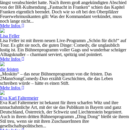
längst verabschiedet hatte. Nach ihrem groß angekündigten Abschied
von der BR-Kultsendung „Fastnacht in Franken“ schien das Kapitel
Franken eigentlich beendet. Doch wie so oft bei den Oberpfälzer
Feuerwehrmusikanten gilt: Was der Kommandant verkündet, muss
noch lange nicht...
Mehr Infos
Lisa Feller
Lisa Feller ist mit ihrem neuen Live-Programm „Schön für dich!“ auf
Tour. Es gibt sie noch, die guten Dinge: Comedy, die unglaublich
lustig ist. Ein Bühnenprogramm voller Gags und wunderbar schräger
Alltagsknaller – charmant serviert, spritzig und pointiert.
Mehr Infos
die feisten
„Moskito“ – das neue Bühnenprogramm von die feisten. Das
2MannSongComedy-Duo erzählt Geschichten, die das Leben
schreiben würde – hätte es einen Stift.
Mehr Infos
Eva Karl Faltermeier
Eva Karl Faltermeier ist bekannt für ihren scharfen Witz und ihre
unnachahmliche Art, mit der sie das Publikum in Bayern und ganz
Deutschland, Österreich, der Schweiz und Liechtenstein begeistert.
Auch in ihrem dritten Bühnenprogramm „Ding Dong“ bleibt sie ihrem
Stil treu, wenn sie mit ihren ZuschauerInnen ihre
gesellschaftspolitischen...