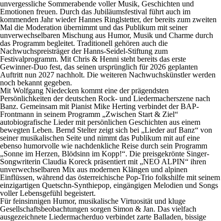
unvergessliche Sommerabende voller Musik, Geschichten und
Emotionen freuen. Durch das Jubiläumsfestival führt auch im
kommenden Jahr wieder
Hannes Ringlstetter
, der bereits zum zweiten
Mal
die Moderation übernimmt
und das Publikum mit seiner
unverwechselbaren Mischung aus Humor, Musik und Charme durch
das Programm begleitet. Traditionell gehören auch die
Nachwuchspreisträger der Hanns-Seidel-Stiftung
zum
Festivalprogramm. Mit
Chris & Henni
steht bereits das erste
Gewinner-Duo fest, das seinen ursprünglich für 2026 geplanten
Auftritt nun 2027 nachholt. Die weiteren Nachwuchskünstler werden
noch bekannt gegeben.
Mit
Wolfgang Niedecken
kommt eine der prägendsten
Persönlichkeiten der deutschen Rock- und Liedermacherszene nach
Banz. Gemeinsam mit Pianist Mike Herting verbindet der BAP-
Frontmann in seinem Programm „Zwischen Start & Ziel“
autobiografische Lieder mit persönlichen Geschichten aus einem
bewegten Leben.
Bernd Stelter
zeigt sich bei „Lieder auf Banz“ von
seiner musikalischen Seite und nimmt das Publikum mit auf eine
ebenso humorvolle wie nachdenkliche Reise durch sein Programm
„Sonne im Herzen, Blödsinn im Kopp!“. Die preisgekrönte Singer-
Songwriterin
Claudia Koreck
präsentiert mit „NEO ALPIN“ ihren
unverwechselbaren Mix aus modernen Klängen und alpinen
Einflüssen, während das österreichische Pop-Trio
folkshilfe
mit seinem
einzigartigen Quetschn-Synthiepop, eingängigen Melodien und Songs
voller Lebensgefühl begeistert.
Für feinsinnigen Humor, musikalische Virtuosität und kluge
Gesellschaftsbeobachtungen sorgen
Simon & Jan
. Das vielfach
ausgezeichnete Liedermacherduo verbindet zarte Balladen, bissige