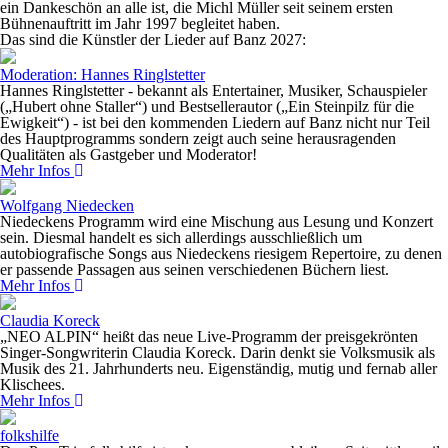
ein Dankeschön an alle ist, die Michl Müller seit seinem ersten
Bühnenauftritt im Jahr 1997 begleitet haben.
Das sind die Künstler der Lieder auf Banz 2027:
Moderation: Hannes Ringlstetter
Hannes Ringlstetter - bekannt als Entertainer, Musiker, Schauspieler
(„Hubert ohne Staller“) und Bestsellerautor („Ein Steinpilz für die
Ewigkeit“) - ist bei den kommenden Liedern auf Banz nicht nur Teil
des Hauptprogramms sondern zeigt auch seine herausragenden
Qualitäten als Gastgeber und Moderator!
Mehr Infos
Wolfgang Niedecken
Niedeckens Programm wird eine Mischung aus Lesung und Konzert
sein. Diesmal handelt es sich allerdings ausschließlich um
autobiografische Songs aus Niedeckens riesigem Repertoire, zu denen
er passende Passagen aus seinen verschiedenen Büchern liest.
Mehr Infos
Claudia Koreck
„NEO ALPIN“ heißt das neue Live-Programm der preisgekrönten
Singer-Songwriterin Claudia Koreck. Darin denkt sie Volksmusik als
Musik des 21. Jahrhunderts neu. Eigenständig, mutig und fernab aller
Klischees.
Mehr Infos
folkshilfe