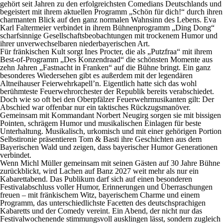
gehört seit Jahren zu den erfolgreichsten Comedians Deutschlands und
begeistert mit ihrem aktuellen Programm „Schön für dich!“ durch ihren
charmanten Blick auf den ganz normalen Wahnsinn des Lebens.
Eva
Karl Faltermeier
verbindet in ihrem Bühnenprogramm „Ding Dong“
scharfsinnige Gesellschaftsbeobachtungen mit trockenem Humor und
ihrer unverwechselbaren niederbayerischen Art.
Für fränkischen Kult sorgt
Ines Procter
, die als „
Putzfraa
“ mit ihrem
Best-of-Programm „Des Konzendraad“ die schönsten Momente aus
zehn Jahren „Fastnacht in Franken“ auf die Bühne bringt. Ein ganz
besonderes Wiedersehen gibt es außerdem mit der legendären
Altneihauser Feierwehrkapell’n
. Eigentlich hatte sich das wohl
berühmteste Feuerwehrorchester der Republik bereits verabschiedet.
Doch wie so oft bei den Oberpfälzer Feuerwehrmusikanten gilt: Der
Abschied war offenbar nur ein taktisches Rückzugsmanöver.
Gemeinsam mit Kommandant Norbert Neugirg sorgen sie mit bissigen
Pointen, schrägem Humor und musikalischen Einlagen für beste
Unterhaltung. Musikalisch, urkomisch und mit einer gehörigen Portion
Selbstironie präsentieren
Tom & Basti
ihre Geschichten aus dem
Bayerischen Wald und zeigen, dass bayerischer Humor Generationen
verbindet.
Wenn Michl Müller gemeinsam mit seinen Gästen auf 30 Jahre Bühne
zurückblickt, wird Lachen auf Banz 2027 weit mehr als nur ein
Kabarettabend. Das Publikum darf sich auf einen besonderen
Festivalabschluss voller Humor, Erinnerungen und Überraschungen
freuen – mit fränkischem Witz, bayerischem Charme und einem
Programm, das unterschiedlichste Facetten des deutschsprachigen
Kabaretts und der Comedy vereint. Ein Abend, der nicht nur das
Festivalwochenende stimmungsvoll ausklingen lässt, sondern zugleich