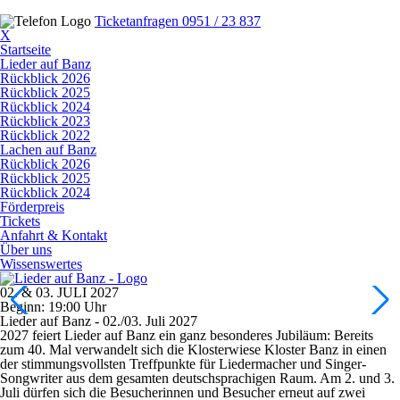
Ticketanfragen
0951 / 23 837
X
Startseite
Lieder auf Banz
Rückblick 2026
Rückblick 2025
Rückblick 2024
Rückblick 2023
Rückblick 2022
Lachen auf Banz
Rückblick 2026
Rückblick 2025
Rückblick 2024
Förderpreis
Tickets
Anfahrt & Kontakt
Über uns
Wissenswertes
02. & 03. JULI 2027
Beginn: 19:00 Uhr
Lieder auf Banz - 02./03. Juli 2027
2027 feiert Lieder auf Banz ein ganz besonderes Jubiläum
: Bereits
zum
40. Mal
verwandelt sich die Klosterwiese Kloster Banz in einen
der stimmungsvollsten Treffpunkte für Liedermacher und Singer-
Songwriter aus dem gesamten deutschsprachigen Raum.
Am 2. und 3.
Juli
dürfen sich die Besucherinnen und Besucher erneut auf zwei