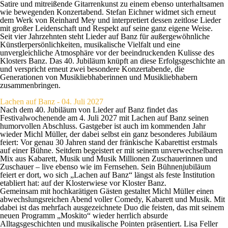
Satire und mitreißende Gitarrenkunst zu einem ebenso unterhaltsamen
wie bewegenden Konzertabend.
Stefan Eichner
widmet sich erneut
dem Werk von
Reinhard Mey
und interpretiert dessen zeitlose Lieder
mit großer Leidenschaft und Respekt auf seine ganz eigene Weise.
Seit vier Jahrzehnten steht Lieder auf Banz für außergewöhnliche
Künstlerpersönlichkeiten, musikalische Vielfalt und eine
unvergleichliche Atmosphäre vor der beeindruckenden Kulisse des
Klosters Banz.
Das 40. Jubiläum
knüpft an diese Erfolgsgeschichte an
und verspricht erneut zwei besondere Konzertabende, die
Generationen von Musikliebhaberinnen und Musikliebhabern
zusammenbringen.
Lachen auf Banz - 04. Juli 2027
Nach dem 40. Jubiläum von Lieder auf Banz findet das
Festivalwochenende am
4. Juli 2027
mit
Lachen auf Banz
seinen
humorvollen Abschluss.
Gastgeber
ist auch im kommenden Jahr
wieder
Michl Müller
, der dabei selbst ein ganz
besonderes Jubiläum
feiert: Vor genau
30 Jahren
stand der fränkische Kabarettist erstmals
auf einer Bühne. Seitdem begeistert er mit seinem unverwechselbaren
Mix aus Kabarett, Musik und Musik Millionen Zuschauerinnen und
Zuschauer – live ebenso wie im Fernsehen. Sein Bühnenjubiläum
feiert er dort, wo sich „Lachen auf Banz“ längst als feste Institution
etabliert hat: auf der Klosterwiese vor Kloster Banz.
Gemeinsam mit hochkarätigen Gästen gestaltet Michl Müller einen
abwechslungsreichen Abend voller Comedy, Kabarett und Musik. Mit
dabei ist das mehrfach ausgezeichnete Duo
die feisten
, das mit seinem
neuen Programm „Moskito“ wieder herrlich absurde
Alltagsgeschichten und musikalische Pointen präsentiert.
Lisa Feller