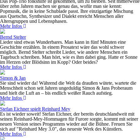
Das Pop-Trio folkshilfe ist gekommen, um zu bleiben. Seit mittlerweile
über zehn Jahren machen sie genau das, wofür man sie kennt:
Popmusik, die in keine Schublade passt. Ihre einzigartige Mischung
aus Quetschn, Synthesizer und Dialekt erreicht Menschen aller
Altersgruppen und Lebensphasen.
Mehr Infos
Bernd Stelter
Lieder sind etwas Wunderbares. Man kann in fünf Minuten eine
Geschichte erzählen. In einem Prosatext wäre das wohl schwer
möglich. Bernd Stelter schreibt Lieder, wie andere Menschen ein
Tagebuch schreiben. Man hört, wie es ihm dabei ging. Hatte er Sonne
im Herzen oder Blödsinn im Kopp? Oder beides?
Mehr Infos
Simon & Jan
Sie sind wieder da! Während die Welt da draußen wütete, wartete die
Menschheit schon seit Jahren ungeduldig Simon & Jans Proberaum
und hielt die Luft an – bis endlich weißer Rauch aufstieg.
Mehr Infos
Stefan Eichner spielt Reinhard Mey
Es ist wieder soweit! Stefan Eichner, der bereits deutschlandweit mit
seinen Reinhard-Mey-Hommagen für Furore sorgte, kommt mit seiner
neuen Version seines Programms wieder auf die Bühne. Freuen Sie
sich auf "Reinhard Mey 3.0", das neueste Werk des Künstlers.
Mehr Infos